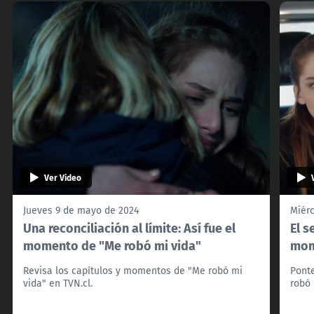
Ver Video
Jueves 9 de mayo de 2024
Miér
Una reconciliación al límite: Así fue el
El s
momento de "Me robó mi vida"
mom
Revisa los capítulos y momentos de "Me robó mi
Ponte
vida" en TVN.cl.
robó 