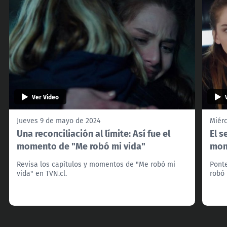
Ver Video
Jueves 9 de mayo de 2024
Miér
Una reconciliación al límite: Así fue el
El s
momento de "Me robó mi vida"
mom
Revisa los capítulos y momentos de "Me robó mi
Ponte
vida" en TVN.cl.
robó 