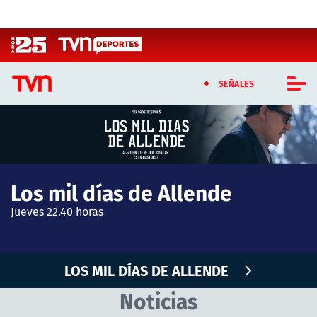
Click acá para ir directamente al contenido
SEÑALES
CASTING MASTERCHEF CHILE
CASTING TVN VERTICAL
Los mil días de Allende
TVN VERTICAL
Jueves 22.40 horas
TVN PLAY
PROGRAMAS
LOS MIL DÍAS DE ALLENDE
Noticias
TELESERIES