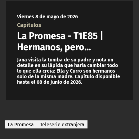
NTV
Viernes 8 de mayo de 2026
ACTUALIDAD Y TENDENCIAS
Capítulos
La Promesa - T1E85 |
CORPORATIVO Y TRANSPARENCIA
Hermanos, pero...
CANAL DE DENUNCIAS
Jana visita la tumba de su padre y nota un
detalle en su lápida que haría cambiar todo
lo que ella creía: Ella y Curro son hermanos
ÁREA DE PROYECTOS
solo de la misma madre. Capítulo disponible
hasta el 08 de junio de 2026.
La Promesa
Teleserie extranjera