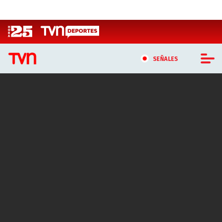
Click acá para ir directamente al contenido
SEÑALES
CASTING MASTERCHEF CHILE
CASTING TVN VERTICAL
TVN VERTICAL
TVN PLAY
PROGRAMAS
TELESERIES