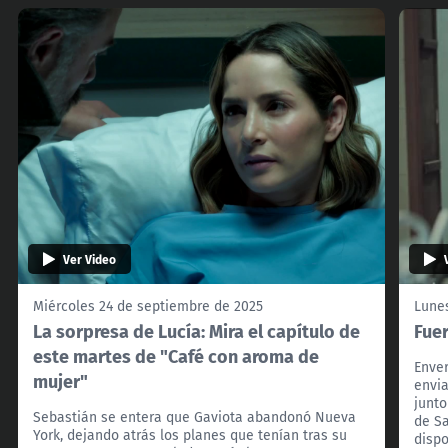
Ver Video
Miércoles 24 de septiembre de 2025
Lunes
La sorpresa de Lucía: Mira el capítulo de
Fuer
este martes de "Café con aroma de
Enve
mujer"
envia
junto
Sebastián se entera que Gaviota abandonó Nueva
de Sa
York, dejando atrás los planes que tenían tras su
dispo