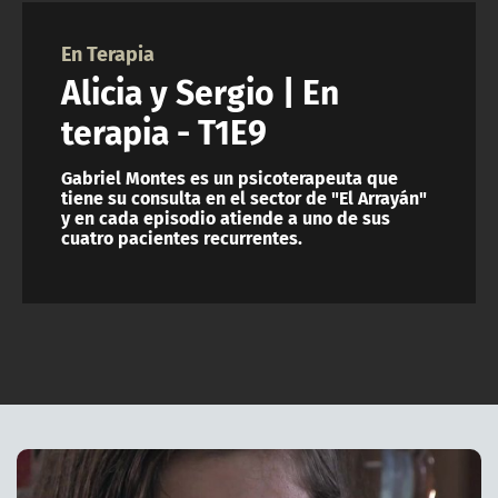
NTV
En Terapia
ACTUALIDAD Y TENDENCIAS
Alicia y Sergio | En
terapia - T1E9
CORPORATIVO Y TRANSPARENCIA
Gabriel Montes es un psicoterapeuta que
tiene su consulta en el sector de "El Arrayán"
CANAL DE DENUNCIAS
y en cada episodio atiende a uno de sus
cuatro pacientes recurrentes.
ÁREA DE PROYECTOS