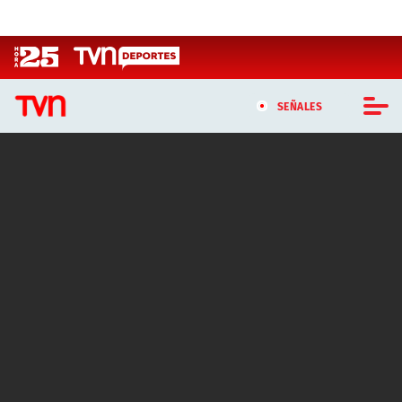
Click acá para ir directamente al contenido
SEÑALES
CASTING MASTERCHEF CHILE
CASTING TVN VERTICAL
TVN VERTICAL
TVN PLAY
PROGRAMAS
TELESERIES