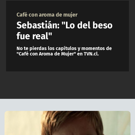
NTV
Café con aroma de mujer
ACTUALIDAD Y TENDENCIAS
Sebastián: "Lo del beso
fue real"
CORPORATIVO Y TRANSPARENCIA
No te pierdas los capítulos y momentos de
"Café con Aroma de Mujer" en TVN.cl.
CANAL DE DENUNCIAS
ÁREA DE PROYECTOS