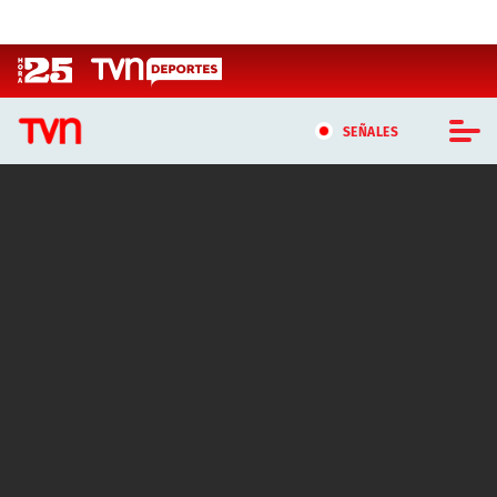
Click acá para ir directamente al contenido
SEÑALES
CASTING MASTERCHEF CHILE
CASTING TVN VERTICAL
TVN VERTICAL
TVN PLAY
PROGRAMAS
TELESERIES