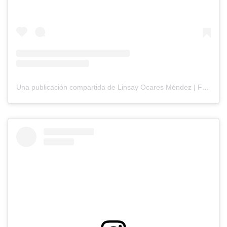
Una publicación compartida de Linsay Ocares Méndez | Fonoaudióloga Infanto-Juvenil (@flga.linocaress)