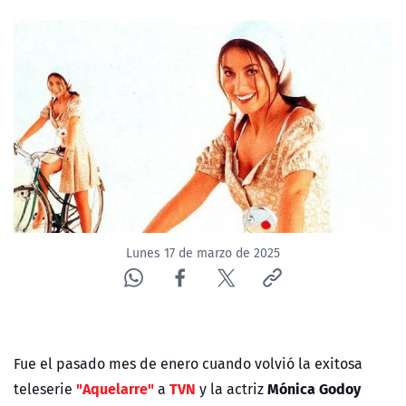
NTV
ACTUALIDAD Y TENDENCIAS
CORPORATIVO Y TRANSPARENCIA
CANAL DE DENUNCIAS
ÁREA DE PROYECTOS
Lunes 17 de marzo de 2025
Fue el pasado mes de enero cuando volvió la exitosa
"Aquelarre"
TVN
Mónica Godoy
teleserie
a
y la actriz