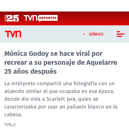
Click acá para ir directamente al contenido
SEÑALES
Mónica Godoy se hace viral por
CASTING MASTERCHEF CHILE
recrear a su personaje de Aquelarre
CASTING TVN VERTICAL
25 años después
TVN VERTICAL
La intérprete compartió una fotografía con un
atuendo similar al que ocupaba en esa época,
TVN PLAY
donde dio vida a Scarlett Jara, quien se
caracterizaba por usar un pañuelo blanco en la
PROGRAMAS
cabeza.
TELESERIES
TVN.cl