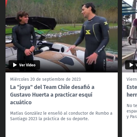
Ver Video
Miércoles 20 de septiembre de 2023
Viern
La "joya" del Team Chile desafió a
Est
Gustavo Huerta a practicar esquí
her
acuático
No te
espa
Matías González le enseñó al conductor de Rumbo a
y Pa
Santiago 2023 la práctica de su deporte.