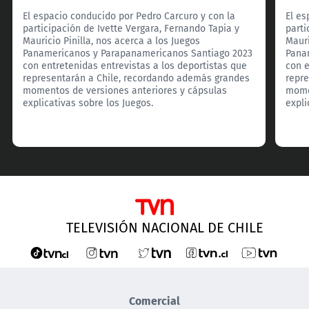
El espacio conducido por Pedro Carcuro y con la
El es
participación de Ivette Vergara, Fernando Tapia y
parti
Mauricio Pinilla, nos acerca a los Juegos
Mauri
Panamericanos y Parapanamericanos Santiago 2023
Pana
con entretenidas entrevistas a los deportistas que
con e
representarán a Chile, recordando además grandes
repr
momentos de versiones anteriores y cápsulas
mome
explicativas sobre los Juegos.
expli
TELEVISIÓN NACIONAL DE CHILE
Comercial