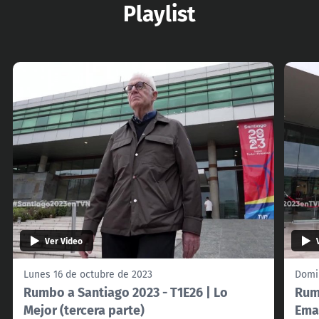
Playlist
Ver Video
Lunes 16 de octubre de 2023
Domi
Rumbo a Santiago 2023 - T1E26 | Lo
Rum
Mejor (tercera parte)
Eman