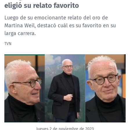
eligió su relato favorito
NTV
Luego de su emocionante relato del oro de
ACTUALIDAD Y TENDENCIAS
Martina Weil, destacó cuál es su favorito en su
larga carrera.
CORPORATIVO Y TRANSPARENCIA
TVN
CANAL DE DENUNCIAS
ÁREA DE PROYECTOS
Jueves 2 de noviembre de 2023