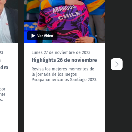
Ver Video
Ver 
23
Lunes 27 de noviembre de 2023
Doming
n
Highlights 26 de noviembre
Banda
edro
toda l
Revisa los mejores momentos de
jorna
la jornada de los Juegos
Parapanamericanos Santiago 2023.
Para
n
bor
¡Se arm
nte
doming
s.
de aleg
de los
2023.