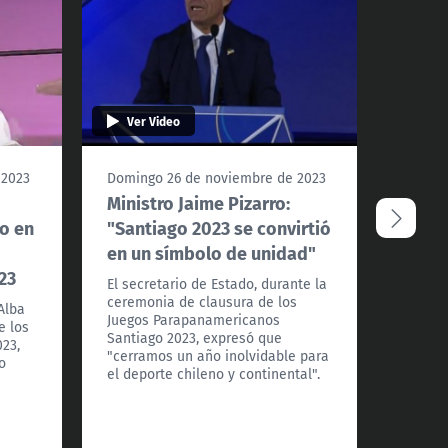
Ver Video
 2023
Domingo 26 de noviembre de 2023
Doming
Ministro Jaime Pizarro:
El ag
o en
"Santiago 2023 se convirtió
Santi
en un símbolo de unidad"
volun
23
El secretario de Estado, durante la
La orga
ceremonia de clausura de los
Paname
Alba
Juegos Parapanamericanos
Parapa
e los
Santiago 2023, expresó que
agradec
23,
"cerramos un año inolvidable para
volunta
o
el deporte chileno y continental".
fundam
la comp