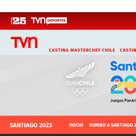
Click acá para ir directamente al contenido
CASTING MASTERCHEF CHILE
CASTI
SANTIAGO 2023
SANTIAGO 2023
INICIO
RUMBO A SANTIAGO 