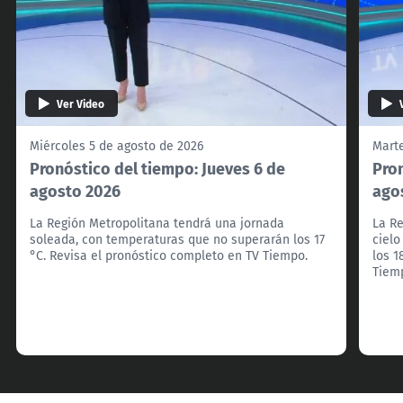
Ver Video
Miércoles 5 de agosto de 2026
Marte
Pronóstico del tiempo: Jueves 6 de
Pron
agosto 2026
ago
La Región Metropolitana tendrá una jornada
La Re
soleada, con temperaturas que no superarán los 17
ciel
°C. Revisa el pronóstico completo en TV Tiempo.
los 1
Tiem