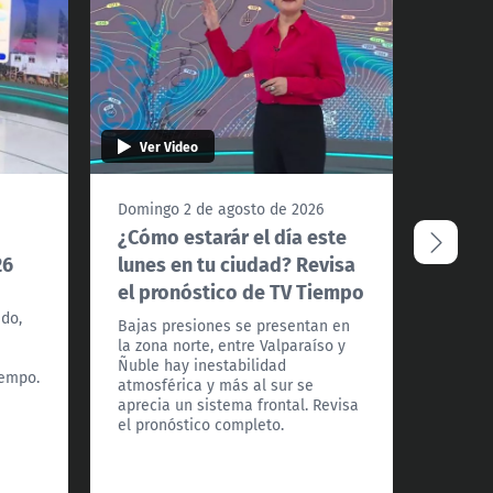
Ver Video
Ver 
Domingo 2 de agosto de 2026
Doming
¿Cómo estarár el día este
Mira 
26
lunes en tu ciudad? Revisa
Tiem
el pronóstico de TV Tiempo
02 de
do,
Bajas presiones se presentan en
Bajas 
la zona norte, entre Valparaíso y
la zona
Ñuble hay inestabilidad
Valpar
iempo.
atmosférica y más al sur se
fronta
aprecia un sistema frontal. Revisa
afectan
el pronóstico completo.
pronóst