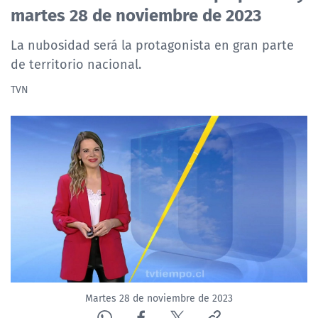
martes 28 de noviembre de 2023
NTV
La nubosidad será la protagonista en gran parte
ACTUALIDAD Y TENDENCIAS
de territorio nacional.
TVN
CORPORATIVO Y TRANSPARENCIA
CANAL DE DENUNCIAS
ÁREA DE PROYECTOS
Martes 28 de noviembre de 2023