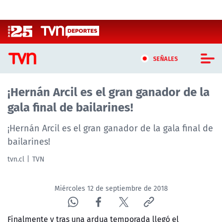
Click acá para ir directamente al contenido
SEÑALES
¡Hernán Arcil es el gran ganador de la
CASTING MASTERCHEF CHILE
gala final de bailarines!
CASTING TVN VERTICAL
¡Hernán Arcil es el gran ganador de la gala final de
TVN VERTICAL
bailarines!
tvn.cl
TVN
TVN PLAY
PROGRAMAS
Miércoles 12 de septiembre de 2018
TELESERIES
Finalmente y tras una ardua temporada llegó el