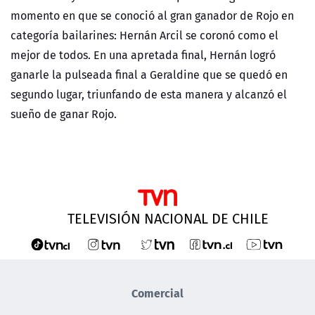
NTV
momento en que se conoció al gran ganador de Rojo en
categoría bailarines: Hernán Arcil se coronó como el
ACTUALIDAD Y TENDENCIAS
mejor de todos. En una apretada final, Hernán logró
ganarle la pulseada final a Geraldine que se quedó en
segundo lugar, triunfando de esta manera y alcanzó el
CORPORATIVO Y TRANSPARENCIA
sueño de ganar Rojo.
CANAL DE DENUNCIAS
ÁREA DE PROYECTOS
TELEVISIÓN NACIONAL DE CHILE
Comercial