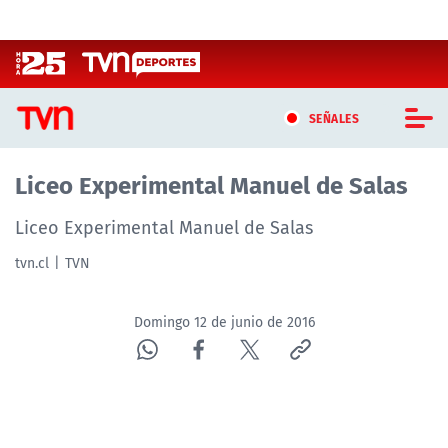
Click acá para ir directamente al contenido
SEÑALES
Liceo Experimental Manuel de Salas
CASTING MASTERCHEF CHILE
Liceo Experimental Manuel de Salas
CASTING TVN VERTICAL
tvn.cl
TVN
TVN VERTICAL
Domingo 12 de junio de 2016
TVN PLAY
PROGRAMAS
TELESERIES