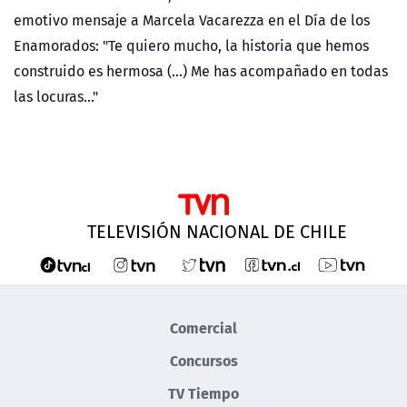
NTV
emotivo mensaje a Marcela Vacarezza en el Día de los
Enamorados: "Te quiero mucho, la historia que hemos
ACTUALIDAD Y TENDENCIAS
construido es hermosa (...) Me has acompañado en todas
las locuras..."
CORPORATIVO Y TRANSPARENCIA
CANAL DE DENUNCIAS
ÁREA DE PROYECTOS
TELEVISIÓN NACIONAL DE CHILE
Comercial
Concursos
TV Tiempo