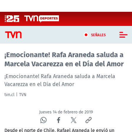
Click acá para ir directamente al contenido
SEÑALES
¡Emocionante! Rafa Araneda saluda a
CASTING MASTERCHEF CHILE
Marcela Vacarezza en el Día del Amor
CASTING TVN VERTICAL
¡Emocionante! Rafa Araneda saluda a Marcela
TVN VERTICAL
Vacarezza en el Día del Amor
tvn.cl
TVN
TVN PLAY
PROGRAMAS
Jueves 14 de febrero de 2019
TELESERIES
Desde el norte de Chile, Rafael Araneda le envió un