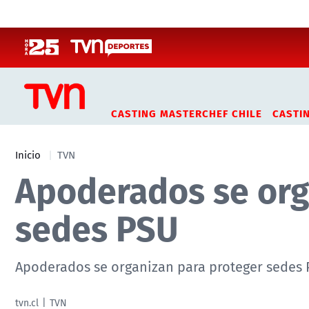
Click acá para ir directamente al contenido
CASTING MASTERCHEF CHILE
CASTI
Inicio
TVN
Apoderados se org
sedes PSU
Apoderados se organizan para proteger sedes
tvn.cl
TVN