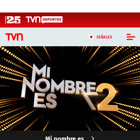
Click acá para ir directamente al contenido
SEÑALES
CASTING MASTERCHEF CHILE
CASTING TVN VERTICAL
TVN VERTICAL
TVN PLAY
PROGRAMAS
TELESERIES
Mi nombre es