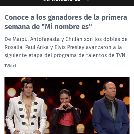
NTV
Conoce a los ganadores de la primera
ACTUALIDAD Y TENDENCIAS
semana de "Mi nombre es"
De Maipú, Antofagasta y Chillán son los dobles de
CORPORATIVO Y TRANSPARENCIA
Rosalía, Paul Anka y Elvis Presley avanzaron a la
siguiente etapa del programa de talentos de TVN.
CANAL DE DENUNCIAS
TVN.cl
ÁREA DE PROYECTOS