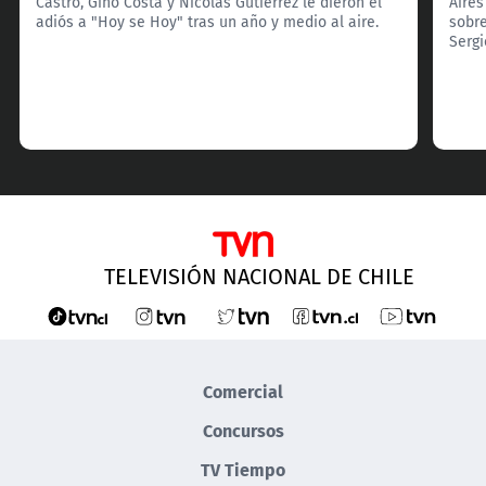
Castro, Gino Costa y Nicolás Gutiérrez le dieron el
Aires
adiós a "Hoy se Hoy" tras un año y medio al aire.
sobre
Serg
TELEVISIÓN NACIONAL DE CHILE
Comercial
Concursos
TV Tiempo