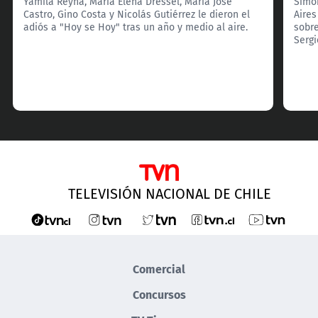
Yamila Reyna, María Elena Dressel, María José
Simón
Castro, Gino Costa y Nicolás Gutiérrez le dieron el
Aires
adiós a "Hoy se Hoy" tras un año y medio al aire.
sobre
Serg
TELEVISIÓN NACIONAL DE CHILE
Comercial
Concursos