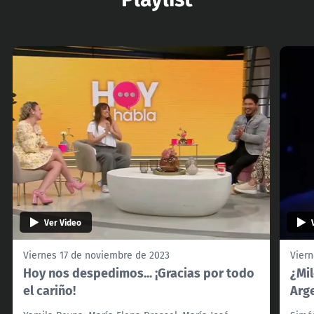
Ver Video
Viernes 17 de noviembre de 2023
Viern
Hoy nos despedimos... ¡Gracias por todo
¿Mi
el cariño!
Arg