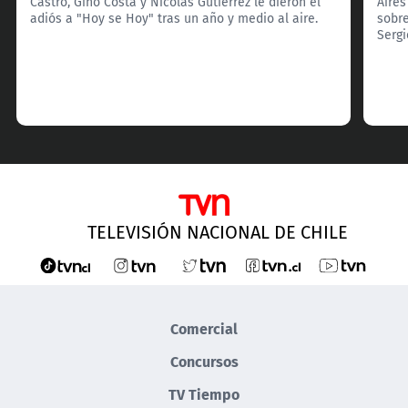
Castro, Gino Costa y Nicolás Gutiérrez le dieron el
Aires
adiós a "Hoy se Hoy" tras un año y medio al aire.
sobre
Serg
TELEVISIÓN NACIONAL DE CHILE
Comercial
Concursos
TV Tiempo