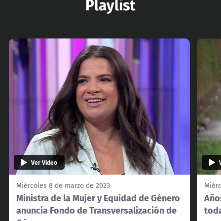
Playlist
Ver Video
Miércoles 8 de marzo de 2023
Miér
Ministra de la Mujer y Equidad de Género
Año
anuncia Fondo de Transversalización de
tod