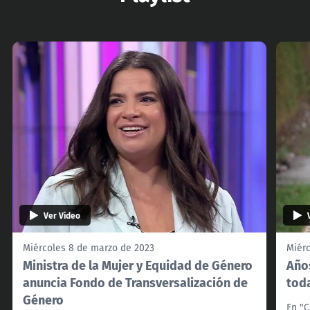
Ver Video
Miércoles 8 de marzo de 2023
Miér
Ministra de la Mujer y Equidad de Género
Año
anuncia Fondo de Transversalización de
tod
Género
En "C