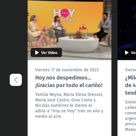
Ver Video
Ve
Viernes 17 de noviembre de 2023
Viern
Hoy nos despedimos...
¿Mil
¡Gracias por todo el cariño!
de 4
tend
Yamila Reyna, María Elena Dressel,
María José Castro, Gino Costa y
Simón
Nicolás Gutiérrez le dieron el
calle
adiós a "Hoy se Hoy" tras un año y
conve
medio al aire.
argen
presi
Mass