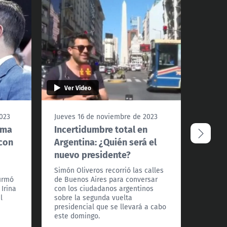
Ver Video
Ver 
023
Jueves 16 de noviembre de 2023
Miérco
rma
Incertidumbre total en
Obesi
 con
Argentina: ¿Quién será el
probl
nuevo presidente?
El vete
en "Ho
Simón Oliveros recorrió las calles
enferm
firmó
de Buenos Aires para conversar
desarro
 Irina
con los ciudadanos argentinos
obesid
l
sobre la segunda vuelta
en la v
presidencial que se llevará a cabo
este domingo.