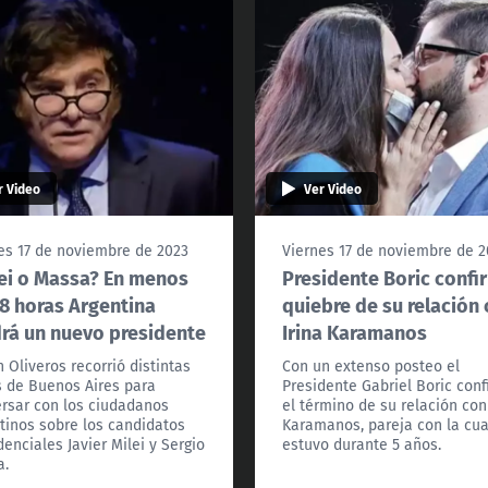
r Video
Ver Video
es 17 de noviembre de 2023
Viernes 17 de noviembre de 2
ei o Massa? En menos
Presidente Boric confi
8 horas Argentina
quiebre de su relación
rá un nuevo presidente
Irina Karamanos
 Oliveros recorrió distintas
Con un extenso posteo el
s de Buenos Aires para
Presidente Gabriel Boric con
rsar con los ciudadanos
el término de su relación con
tinos sobre los candidatos
Karamanos, pareja con la cua
denciales Javier Milei y Sergio
estuvo durante 5 años.
a.