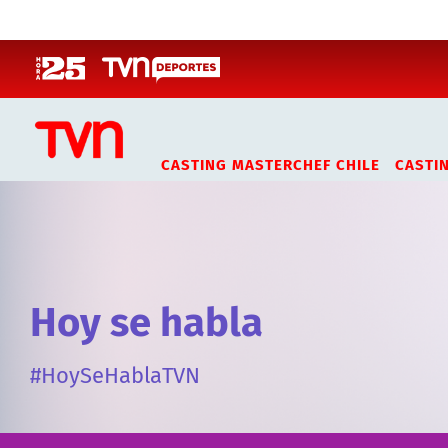
Click acá para ir directamente al contenido
CASTING MASTERCHEF CHILE
CASTI
Hoy se habla
#HoySeHablaTVN