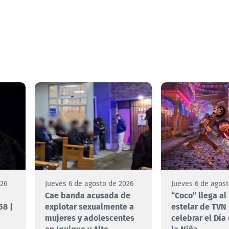
026
Jueves 6 de agosto de 2026
Jueves 6 de agos
Cae banda acusada de
“Coco” llega al
58 |
explotar sexualmente a
estelar de TVN
mujeres y adolescentes
celebrar el Día
en Iquique y Alto
la Niña