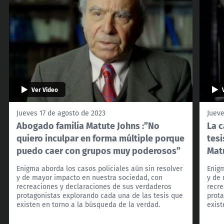
Ver Video
Jueves 17 de agosto de 2023
Jueve
Abogado familia Matute Johns :”No
La c
quiero inculpar en forma múltiple porque
tesi
puedo caer con grupos muy poderosos”
Mat
Enigma aborda los casos policiales aún sin resolver
Enigm
y de mayor impacto en nuestra sociedad, con
y de
recreaciones y declaraciones de sus verdaderos
recre
protagonistas explorando cada una de las tesis que
prota
existen en torno a la búsqueda de la verdad.
exist