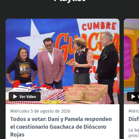
Ver Video
Miércoles 5 de agosto de 2026
Miérc
Todos a votar: Dani y Pamela responden
Disf
el cuestionario Guachaca de Dióscoro
La b
Rojas
princ