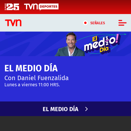
Click acá para ir directamente al contenido
SEÑALES
CASTING MASTERCHEF CHILE
CASTING TVN VERTICAL
EL MEDIO DÍA
TVN VERTICAL
Con Daniel Fuenzalida
TVN PLAY
Lunes a viernes 11:00 HRS.
PROGRAMAS
EL MEDIO DÍA
TELESERIES
NTV