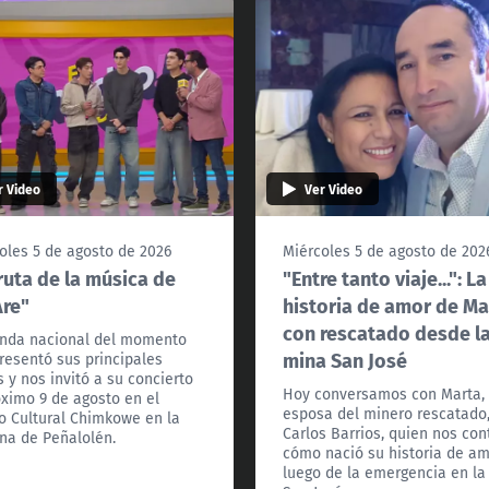
r Video
Ver Video
oles 5 de agosto de 2026
Miércoles 5 de agosto de 202
ruta de la música de
"Entre tanto viaje...": La
re"
historia de amor de Ma
con rescatado desde l
nda nacional del momento
mina San José
resentó sus principales
 y nos invitó a su concierto
Hoy conversamos con Marta, 
óximo 9 de agosto en el
esposa del minero rescatado
o Cultural Chimkowe en la
Carlos Barrios, quien nos con
a de Peñalolén.
cómo nació su historia de a
luego de la emergencia en la