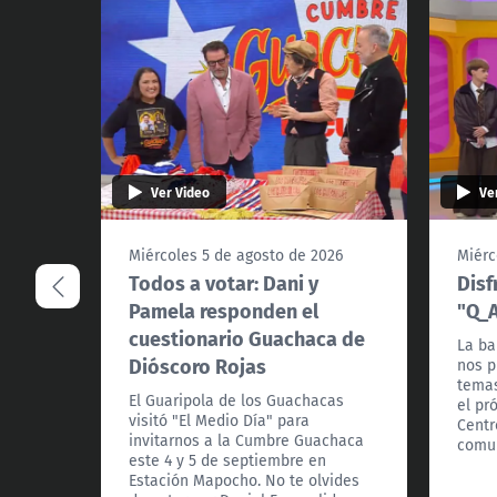
Ver Video
Ve
Miércoles 5 de agosto de 2026
Miérc
Todos a votar: Dani y
Disf
Pamela responden el
"Q_A
cuestionario Guachaca de
La ba
Dióscoro Rojas
nos p
temas
El Guaripola de los Guachacas
el pr
visitó "El Medio Día" para
Centr
invitarnos a la Cumbre Guachaca
comun
este 4 y 5 de septiembre en
Estación Mapocho. No te olvides