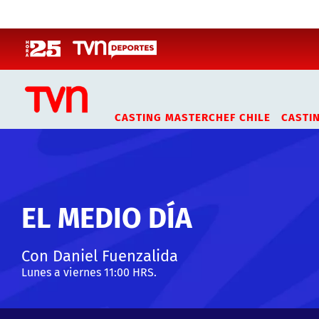
Click acá para ir directamente al contenido
CASTING MASTERCHEF CHILE
CASTI
EL MEDIO DÍA
Con Daniel Fuenzalida
Lunes a viernes 11:00 HRS.