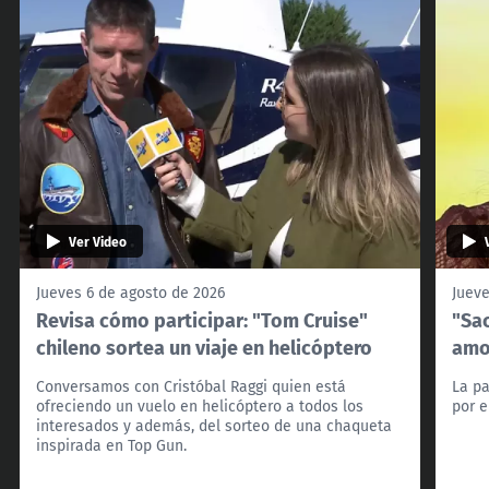
Ver Video
Jueves 6 de agosto de 2026
Jueve
Revisa cómo participar: "Tom Cruise"
"Sac
chileno sortea un viaje en helicóptero
amo
Conversamos con Cristóbal Raggi quien está
La pa
ofreciendo un vuelo en helicóptero a todos los
por e
interesados y además, del sorteo de una chaqueta
inspirada en Top Gun.