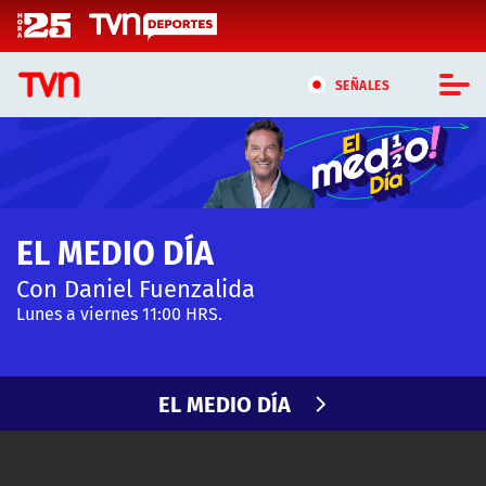
Click acá para ir directamente al contenido
SEÑALES
CASTING MASTERCHEF CHILE
CASTING TVN VERTICAL
EL MEDIO DÍA
TVN VERTICAL
Con Daniel Fuenzalida
TVN PLAY
Lunes a viernes 11:00 HRS.
PROGRAMAS
EL MEDIO DÍA
TELESERIES
NTV