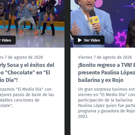
r Video
Ver Video
es 7 de agosto de 2026
Viernes 7 de agosto de 2026
rly Sosa y el éxitos del
¡Bonito regreso a TVN! 
o "Chocolate" en "El
presente Paulina López
o Día"!
bailarina y ex Rojo
zamos "El Medio Día" con
Un gran sorpresa tuvimos es
ejores pasos de baile de las
viernes en "El Medio Día" con
idables canciones de
participación de la bailarina
olate".
Paulina López quien fue part
programa y ganadora de Rojo
2003.