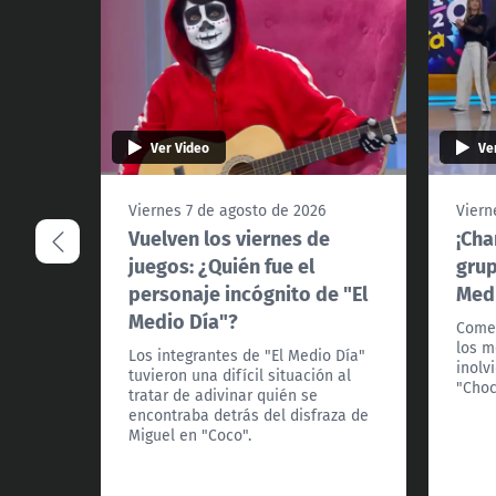
Ver Video
Ve
Viernes 7 de agosto de 2026
Viern
Vuelven los viernes de
¡Cha
juegos: ¿Quién fue el
grup
personaje incógnito de "El
Medi
Medio Día"?
Comen
los m
Los integrantes de "El Medio Día"
inolv
tuvieron una difícil situación al
"Choc
tratar de adivinar quién se
encontraba detrás del disfraza de
Miguel en "Coco".