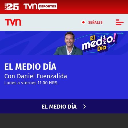
Click acá para ir directamente al contenido
SEÑALES
CASTING MASTERCHEF CHILE
CASTING TVN VERTICAL
EL MEDIO DÍA
TVN VERTICAL
Con Daniel Fuenzalida
TVN PLAY
Lunes a viernes 11:00 HRS.
PROGRAMAS
EL MEDIO DÍA
TELESERIES
NTV