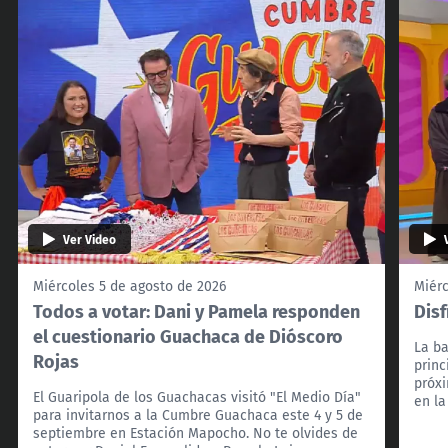
Ver Video
Miércoles 5 de agosto de 2026
Miérc
Todos a votar: Dani y Pamela responden
Disf
el cuestionario Guachaca de Dióscoro
La b
Rojas
princ
próxi
El Guaripola de los Guachacas visitó "El Medio Día"
en l
para invitarnos a la Cumbre Guachaca este 4 y 5 de
septiembre en Estación Mapocho. No te olvides de