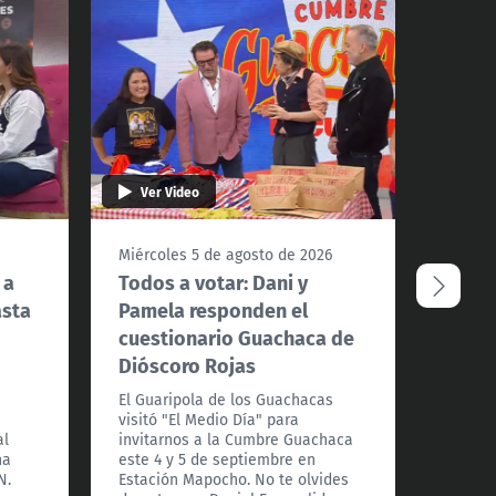
Ver Video
Ver 
Miércoles 5 de agosto de 2026
Miérco
 a
Todos a votar: Dani y
Disfr
asta
Pamela responden el
"Q_Ar
cuestionario Guachaca de
La ban
Dióscoro Rojas
nos pr
temas y
a
El Guaripola de los Guachacas
el próx
visitó "El Medio Día" para
Centro
al
invitarnos a la Cumbre Guachaca
comuna
na
este 4 y 5 de septiembre en
N.
Estación Mapocho. No te olvides