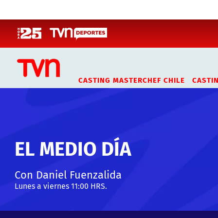
Click acá para ir directamente al contenido
CASTING MASTERCHEF CHILE
CASTI
EL MEDIO DÍA
Con Daniel Fuenzalida
Lunes a viernes 11:00 HRS.