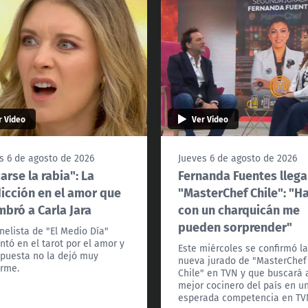
r Video
Ver Video
s 6 de agosto de 2026
Jueves 6 de agosto de 2026
arse la rabia": La
Fernanda Fuentes llega
icción en el amor que
"MasterChef Chile": "H
bró a Carla Jara
con un charquicán me
pueden sorprender"
nelista de "El Medio Día"
ntó en el tarot por el amor y
Este miércoles se confirmó l
spuesta no la dejó muy
nueva jurado de "MasterChef
rme.
Chile" en TVN y que buscará 
mejor cocinero del país en u
esperada competencia en TV