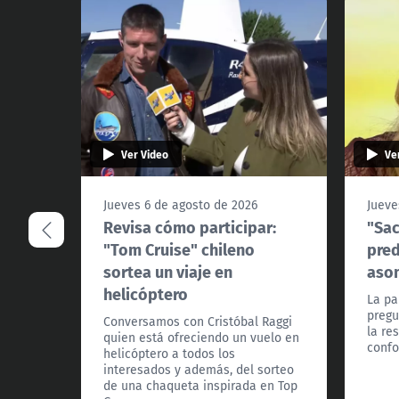
Ver Video
Ve
Jueves 6 de agosto de 2026
Jueve
Revisa cómo participar:
"Sac
"Tom Cruise" chileno
pred
sortea un viaje en
asom
helicóptero
La pa
pregu
Conversamos con Cristóbal Raggi
la re
quien está ofreciendo un vuelo en
confo
helicóptero a todos los
interesados y además, del sorteo
de una chaqueta inspirada en Top