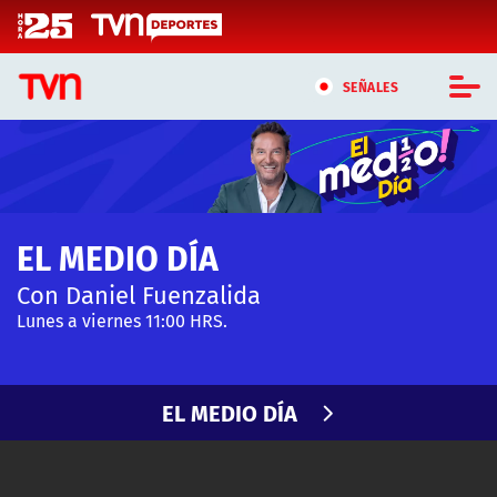
Click acá para ir directamente al contenido
SEÑALES
CASTING MASTERCHEF CHILE
CASTING TVN VERTICAL
EL MEDIO DÍA
TVN VERTICAL
Con Daniel Fuenzalida
TVN PLAY
Lunes a viernes 11:00 HRS.
PROGRAMAS
EL MEDIO DÍA
TELESERIES
NTV