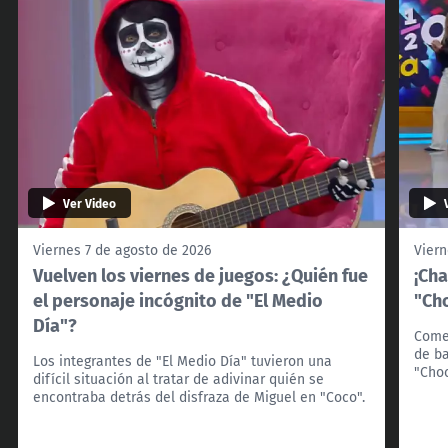
Ver Video
Viernes 7 de agosto de 2026
Viern
Vuelven los viernes de juegos: ¿Quién fue
¡Cha
el personaje incógnito de "El Medio
"Cho
Día"?
Come
de ba
Los integrantes de "El Medio Día" tuvieron una
"Choc
difícil situación al tratar de adivinar quién se
encontraba detrás del disfraza de Miguel en "Coco".