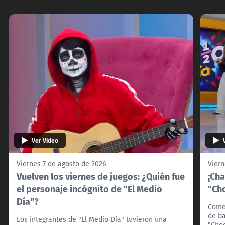
Ver Video
Viernes 7 de agosto de 2026
Viern
Vuelven los viernes de juegos: ¿Quién fue
¡Cha
el personaje incógnito de "El Medio
"Cho
Día"?
Come
de ba
Los integrantes de "El Medio Día" tuvieron una
"Choc