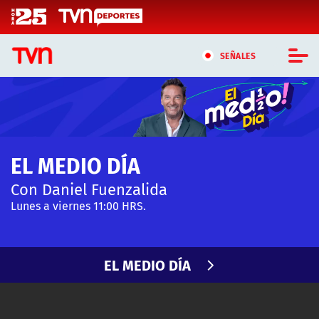
Click acá para ir directamente al contenido
SEÑALES
CASTING MASTERCHEF CHILE
CASTING TVN VERTICAL
EL MEDIO DÍA
TVN VERTICAL
Con Daniel Fuenzalida
TVN PLAY
Lunes a viernes 11:00 HRS.
PROGRAMAS
EL MEDIO DÍA
TELESERIES
NTV