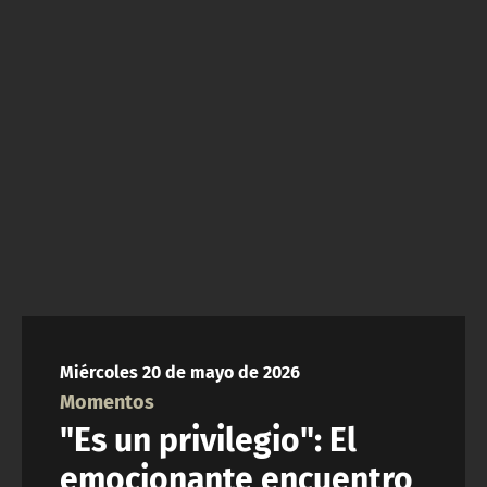
NTV
ACTUALIDAD Y TENDENCIAS
CORPORATIVO Y TRANSPARENCIA
CANAL DE DENUNCIAS
ÁREA DE PROYECTOS
Miércoles 20 de mayo de 2026
Momentos
"Es un privilegio": El
emocionante encuentro