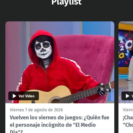
Playlist
Ver Video
Viernes 7 de agosto de 2026
Viern
Vuelven los viernes de juegos: ¿Quién fue
¡Cha
el personaje incógnito de "El Medio
"Cho
Día"?