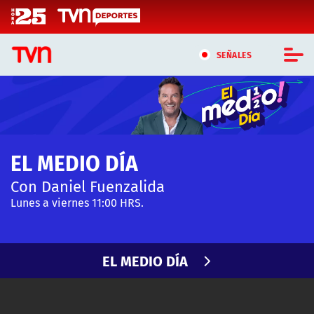
Click acá para ir directamente al contenido
SEÑALES
CASTING MASTERCHEF CHILE
CASTING TVN VERTICAL
EL MEDIO DÍA
TVN VERTICAL
Con Daniel Fuenzalida
TVN PLAY
Lunes a viernes 11:00 HRS.
PROGRAMAS
EL MEDIO DÍA
TELESERIES
NTV