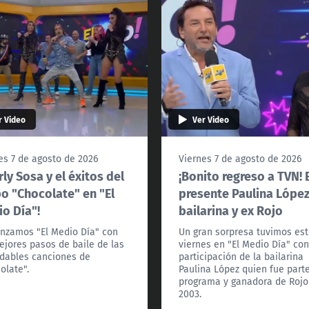
r Video
Ver Video
es 7 de agosto de 2026
Viernes 7 de agosto de 2026
rly Sosa y el éxitos del
¡Bonito regreso a TVN! 
o "Chocolate" en "El
presente Paulina López
o Día"!
bailarina y ex Rojo
zamos "El Medio Día" con
Un gran sorpresa tuvimos es
ejores pasos de baile de las
viernes en "El Medio Día" con
idables canciones de
participación de la bailarina
olate".
Paulina López quien fue part
programa y ganadora de Rojo
2003.