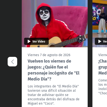
Ver Video
Ve
Viernes 7 de agosto de 2026
Viern
Vuelven los viernes de
¡Cha
juegos: ¿Quién fue el
grup
personaje incógnito de "El
Medi
Medio Día"?
Comen
los m
Los integrantes de "El Medio Día"
inolv
tuvieron una difícil situación al
"Choc
tratar de adivinar quién se
encontraba detrás del disfraza de
Miguel en "Coco".