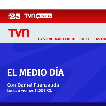
Click acá para ir directamente al contenido
CASTING MASTERCHEF CHILE
CASTI
EL MEDIO DÍA
Con Daniel Fuenzalida
Lunes a viernes 11:00 HRS.