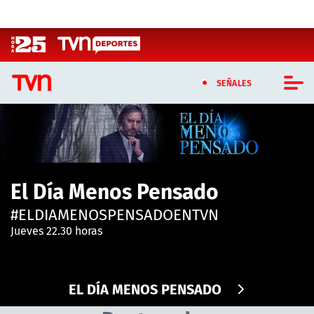
Click acá para ir directamente al contenido
SEÑALES
CASTING MASTERCHEF CHILE
CASTING TVN VERTICAL
El Día Menos Pensado
TVN VERTICAL
#ELDIAMENOSPENSADOENTVN
TVN PLAY
Jueves 22.30 horas
PROGRAMAS
EL DÍA MENOS PENSADO
TELESERIES