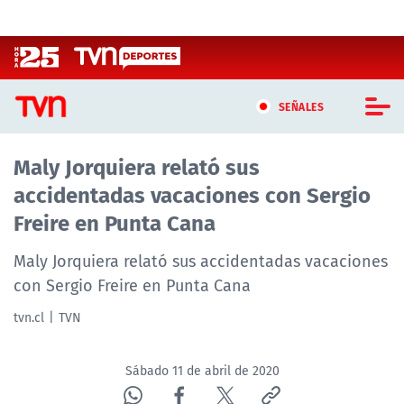
Click acá para ir directamente al contenido
SEÑALES
Maly Jorquiera relató sus
CASTING MASTERCHEF CHILE
accidentadas vacaciones con Sergio
CASTING TVN VERTICAL
Freire en Punta Cana
TVN VERTICAL
Maly Jorquiera relató sus accidentadas vacaciones
con Sergio Freire en Punta Cana
TVN PLAY
tvn.cl
TVN
PROGRAMAS
Sábado 11 de abril de 2020
TELESERIES