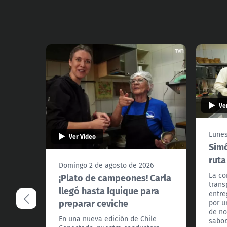
Ve
Lunes
Ver Video
Simó
ruta
Domingo 2 de agosto de 2026
La co
¡Plato de campeones! Carla
trans
llegó hasta Iquique para
entre
preparar ceviche
por u
de no
En una nueva edición de Chile
sabor