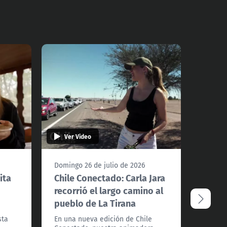
Ver Video
Ver 
Domingo 26 de julio de 2026
Doming
ita
Chile Conectado: Carla Jara
Chile
recorrió el largo camino al
recor
pueblo de La Tirana
pueb
sta
En una nueva edición de Chile
Nuestr