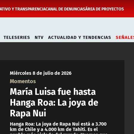
TIVO Y TRANSPARENCIA
CANAL DE DENUNCIAS
ÁREA DE PROYECTOS
TELESERIES
NTV
ACTUALIDAD Y TENDENCIAS
SEÑALE
Miércoles 8 de julio de 2026
Momentos
María Luisa fue hasta
Hanga Roa: La joya de
Rapa Nui
Hanga Roa: La joya de Rapa Nui está a 3.700
km de Chile y a 4.000 km de Tahití. Es el