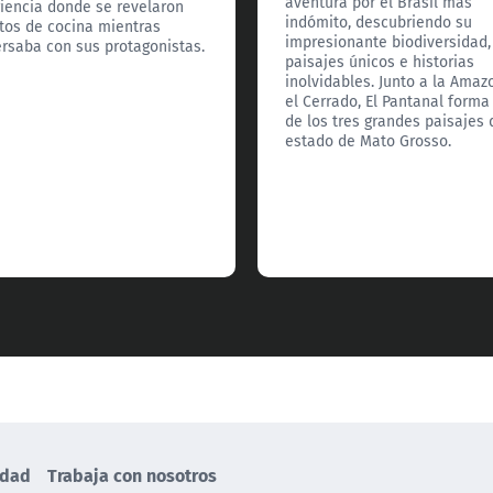
aventura por el Brasil más
iencia donde se revelaron
indómito, descubriendo su
tos de cocina mientras
impresionante biodiversidad,
rsaba con sus protagonistas.
paisajes únicos e historias
inolvidables. Junto a la Amaz
el Cerrado, El Pantanal forma
de los tres grandes paisajes 
estado de Mato Grosso.
idad
Trabaja con nosotros