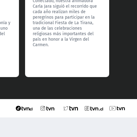
Conectado, nuestra animadora
llegó h
Carla Jara siguió el recorrido que
Araucan
cada año realizan miles de
Lonqui
peregrinos para participar en la
temper
onía y
tradicional Fiesta de La Tirana,
descubr
 uno
una de las celebraciones
la riqu
del
religiosas más importantes del
que es
país en honor a la Virgen del
localid
Carmen.