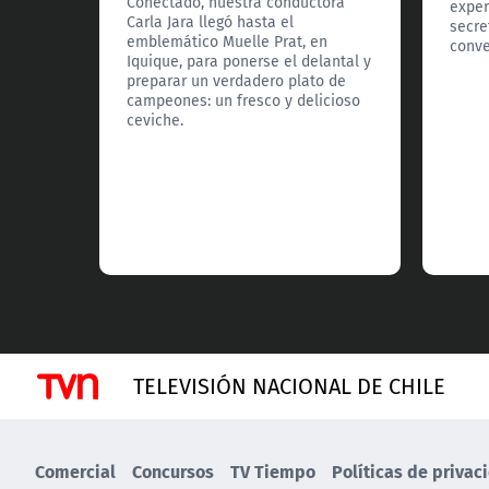
Conectado, nuestra conductora
exper
Carla Jara llegó hasta el
secre
emblemático Muelle Prat, en
conve
Iquique, para ponerse el delantal y
preparar un verdadero plato de
campeones: un fresco y delicioso
ceviche.
TELEVISIÓN NACIONAL DE CHILE
Comercial
Concursos
TV Tiempo
Políticas de privac