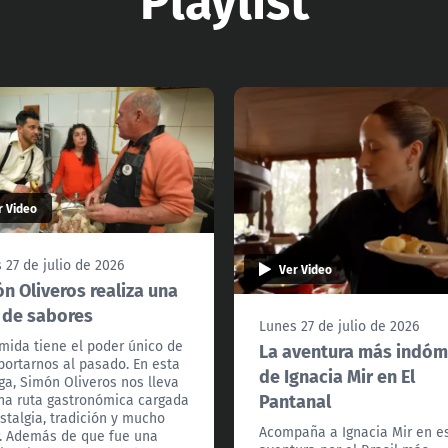
r Video
 27 de julio de 2026
Ver Video
n Oliveros realiza una
 de sabores
Lunes 27 de julio de 2026
mida tiene el poder único de
La aventura más indóm
portarnos al pasado. En esta
de Ignacia Mir en El
ga, Simón Oliveros nos lleva
Pantanal
na ruta gastronómica cargada
stalgia, tradición y mucho
Acompaña a Ignacia Mir en e
. Además de que fue una