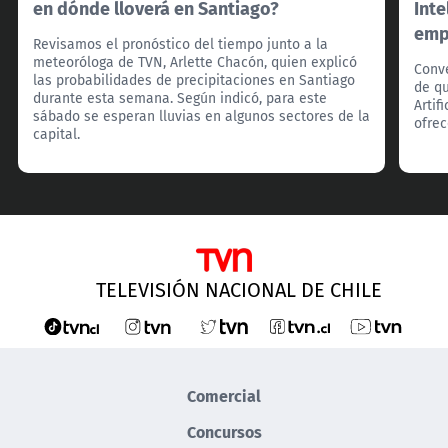
en dónde lloverá en Santiago?
Inte
emp
Revisamos el pronóstico del tiempo junto a la
meteoróloga de TVN, Arlette Chacón, quien explicó
Conv
las probabilidades de precipitaciones en Santiago
de qu
durante esta semana. Según indicó, para este
Artif
sábado se esperan lluvias en algunos sectores de la
ofrec
capital.
TELEVISIÓN NACIONAL DE CHILE
Comercial
Concursos