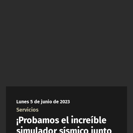
NTV
ACTUALIDAD Y TENDENCIAS
CORPORATIVO Y TRANSPARENCIA
CANAL DE DENUNCIAS
ÁREA DE PROYECTOS
Lunes 5 de junio de 2023
Servicios
¡Probamos el increíble
simulador sísmico junto