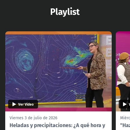
Playlist
Ver Video
Viernes 3 de julio de 2026
Miérc
Heladas y precipitaciones: ¿A qué hora y
"Haz