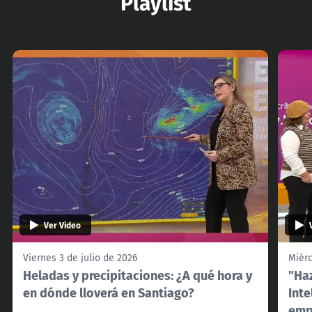
Playlist
Ver Video
Viernes 3 de julio de 2026
Miérc
Heladas y precipitaciones: ¿A qué hora y
"Haz
en dónde lloverá en Santiago?
Inte
emp