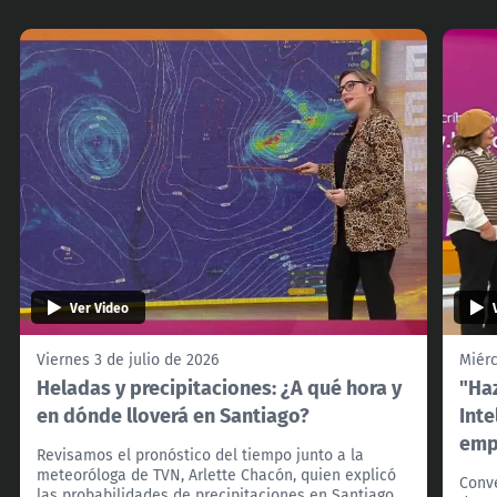
Ver Video
Viernes 3 de julio de 2026
Miérc
Heladas y precipitaciones: ¿A qué hora y
"Haz
en dónde lloverá en Santiago?
Inte
emp
Revisamos el pronóstico del tiempo junto a la
meteoróloga de TVN, Arlette Chacón, quien explicó
Conv
las probabilidades de precipitaciones en Santiago