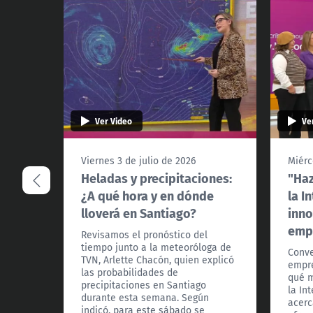
Ver Video
Ve
Viernes 3 de julio de 2026
Miérc
Heladas y precipitaciones:
"Haz
¿A qué hora y en dónde
la I
lloverá en Santiago?
inn
emp
Revisamos el pronóstico del
tiempo junto a la meteoróloga de
Conv
TVN, Arlette Chacón, quien explicó
empre
las probabilidades de
qué m
precipitaciones en Santiago
la Int
durante esta semana. Según
acerc
indicó, para este sábado se