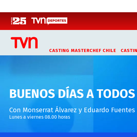
Click acá para ir directamente al contenido
CASTING MASTERCHEF CHILE
CASTI
BUENOS DÍAS A TODOS
Con Monserrat Álvarez y Eduardo Fuentes
Lunes a viernes 08.00 horas