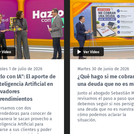
r Video
Ver Video
oles 1 de julio de 2026
Martes 30 de junio de 2026
lo con IA": El aporte de
¿Qué hago si me cobra
nteligencia Artificial en
una deuda que no es m
ovadores
Junto al abogado Sebastián 
rendimientos
revisamos el paso a paso qu
debemos seguir si nos persi
ersamos con dos
una deuda que no es nuestra
ndedoras para conocer de
cómo podemos aclarar la
anera le sacan provecho a
situación.
eligencia Artificial para
arse a sus clientes y poder