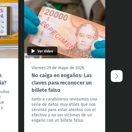
Ver Video
Ver 
Viernes 29 de mayo de 2026
Miérco
n
No caiga en engaños: Las
Plani
ía?
claves para reconocer un
acaba
billete falso
tarje
Muñoz
e
Junto a carabineros revisamos una
Desde 
gue
serie de datos muy útiles que nos
nueva 
 y
servirán para estar atentos con el
de las 
efectivo y no ser víctimas de un
crédit
engaño con un billete falso.
al men
financi