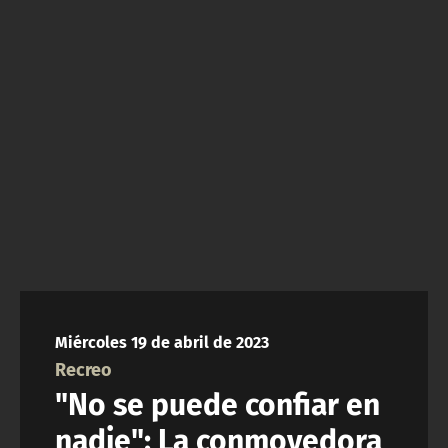
NTV
ACTUALIDAD Y TENDENCIAS
CORPORATIVO Y TRANSPARENCIA
CANAL DE DENUNCIAS
ÁREA DE PROYECTOS
Miércoles 19 de abril de 2023
Recreo
"No se puede confiar en
nadie": La conmovedora