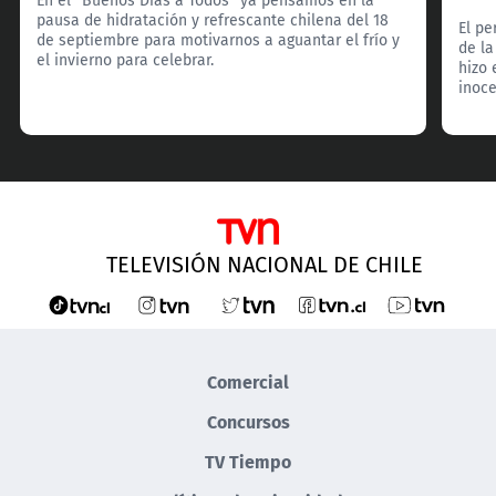
pausa de hidratación y refrescante chilena del 18
El pe
de septiembre para motivarnos a aguantar el frío y
de la
el invierno para celebrar.
hizo 
inoce
TELEVISIÓN NACIONAL DE CHILE
Comercial
Concursos
TV Tiempo