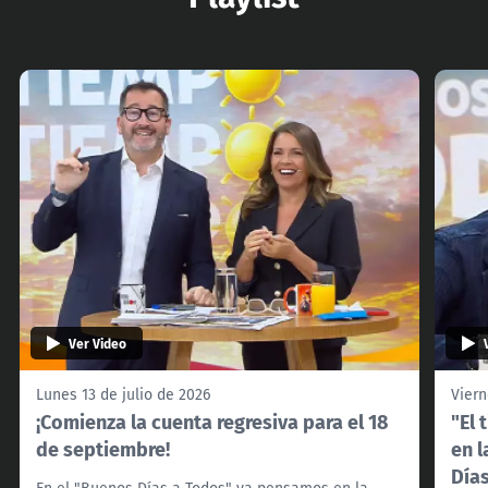
Ver Video
Lunes 13 de julio de 2026
Viern
¡Comienza la cuenta regresiva para el 18
"El 
de septiembre!
en l
Día
En el "Buenos Días a Todos" ya pensamos en la